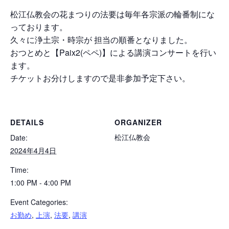
松江仏教会の花まつりの法要は毎年各宗派の輪番制にな
っております。
久々に浄土宗・時宗が 担当の順番となりました。
おつとめと【Paix2(ペペ)】による講演コンサートを行い
ます。
チケットお分けしますので是非参加予定下さい。
DETAILS
ORGANIZER
松江仏教会
Date:
2024年4月4日
Time:
1:00 PM - 4:00 PM
Event Categories:
お勤め
,
上演
,
法要
,
講演