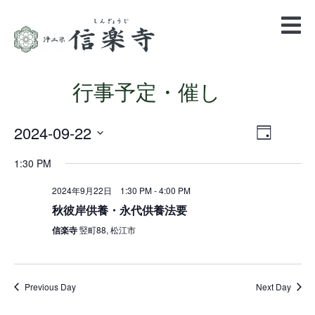
行事予定・催し
2024-09-22
Views
Event
Day
Views
Navigatio
Select
Navigation
1:30 PM
date.
2024年9月22日 1:30 PM
-
4:00 PM
秋彼岸供養・永代供養法要
信楽寺
竪町88, 松江市
Previous Day
Next Day