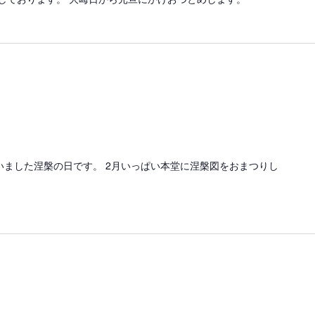
いました涅槃の日です。 2月いっぱい本堂に涅槃図をおまつりし