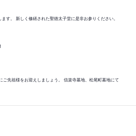
します。 新しく修繕された聖徳太子堂に是非お参りください。
M
にご先祖様をお迎えしましょう。 信楽寺墓地、松尾町墓地にて