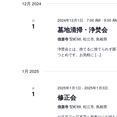
12月 2024
2024年12月1日 7:00 AM
-
9:00 A
日
1
墓地清掃・浄焚会
信楽寺
竪町88, 松江市, 島根県
浄焚会とは、捨てるに捨てられず困
つとめです。お気軽に […]
1月 2025
2025年1月1日
-
2025年1月3日
水
1
修正会
信楽寺
竪町88, 松江市, 島根県
お正月三ヶ日本堂へ初参りにお待ち