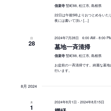
信楽寺
竪町88, 松江市, 島根県
22日は午後5時よりおつとめをいた
夜には書いて頂い […]
2024年7月28日 6:00 AM
-
8:00 P
日
28
墓地一斉清掃
信楽寺
竪町88, 松江市, 島根県
お盆前の一斉清掃です。綺麗な墓地
行います。
8月 2024
2024年8月1日
-
2024年8月15日
木
1
棚経