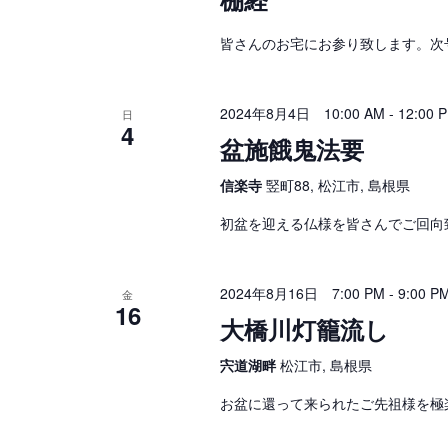
皆さんのお宅にお参り致します。次
2024年8月4日 10:00 AM
-
12:00 
日
4
盆施餓鬼法要
信楽寺
竪町88, 松江市, 島根県
初盆を迎える仏様を皆さんでご回向
2024年8月16日 7:00 PM
-
9:00 P
金
16
大橋川灯籠流し
宍道湖畔
松江市, 島根県
お盆に還って来られたご先祖様を極