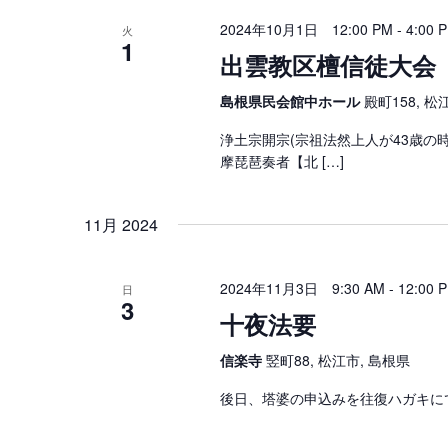
2024年10月1日 12:00 PM
-
4:00 
火
1
出雲教区檀信徒大会
島根県民会館中ホール
殿町158, 松
浄土宗開宗(宗祖法然上人が43歳の
摩琵琶奏者【北 […]
11月 2024
2024年11月3日 9:30 AM
-
12:00 
日
3
十夜法要
信楽寺
竪町88, 松江市, 島根県
後日、塔婆の申込みを往復ハガキに