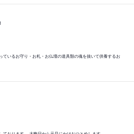
M
っているお守り・お札・お仏壇の道具類の魂を抜いて供養するお
しております。 大晦日から元旦にかけおつとめします。