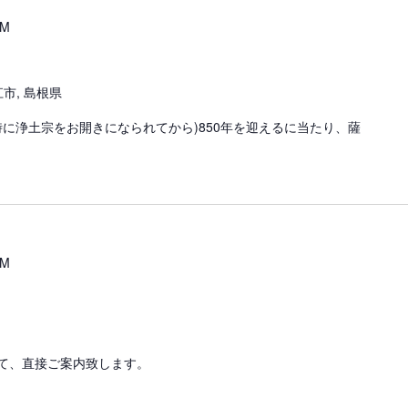
PM
江市, 島根県
時に浄土宗をお開きになられてから)850年を迎えるに当たり、薩
PM
て、直接ご案内致します。