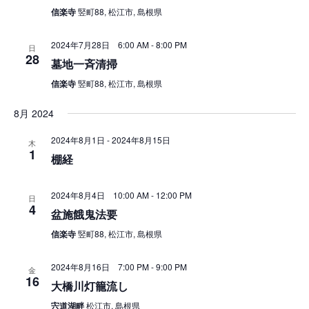
信楽寺
竪町88, 松江市, 島根県
2024年7月28日 6:00 AM
-
8:00 PM
日
28
墓地一斉清掃
信楽寺
竪町88, 松江市, 島根県
8月 2024
2024年8月1日
-
2024年8月15日
木
1
棚経
2024年8月4日 10:00 AM
-
12:00 PM
日
4
盆施餓鬼法要
信楽寺
竪町88, 松江市, 島根県
2024年8月16日 7:00 PM
-
9:00 PM
金
16
大橋川灯籠流し
宍道湖畔
松江市, 島根県