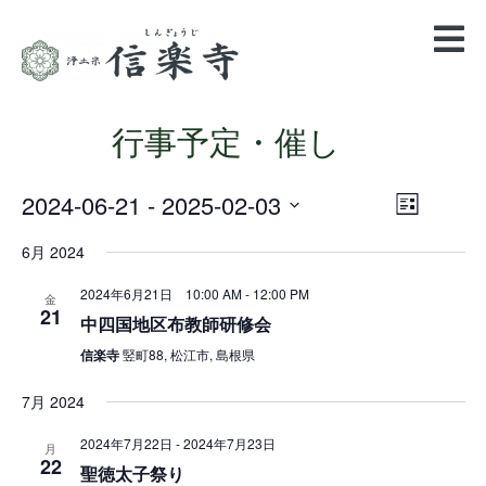
行事予定・催し
2024-06-21
 - 
2025-02-03
Views
Event
List
Views
Navigatio
Select
Navigation
6月 2024
date.
2024年6月21日 10:00 AM
-
12:00 PM
金
21
中四国地区布教師研修会
信楽寺
竪町88, 松江市, 島根県
7月 2024
2024年7月22日
-
2024年7月23日
月
22
聖徳太子祭り