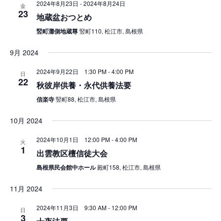
2024年8月23日
-
2024年8月24日
金
23
地蔵盆おつとめ
竪町灘側地蔵尊
竪町110, 松江市, 島根県
9月 2024
2024年9月22日 1:30 PM
-
4:00 PM
日
22
秋彼岸供養・永代供養法要
信楽寺
竪町88, 松江市, 島根県
10月 2024
2024年10月1日 12:00 PM
-
4:00 PM
火
1
出雲教区檀信徒大会
島根県民会館中ホール
殿町158, 松江市, 島根県
11月 2024
2024年11月3日 9:30 AM
-
12:00 PM
日
3