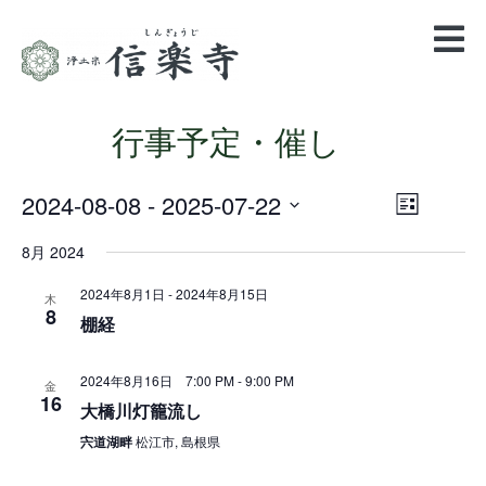
行事予定・催し
2024-08-08
 - 
2025-07-22
Views
Event
List
Views
Navigatio
Select
Navigation
8月 2024
date.
2024年8月1日
-
2024年8月15日
木
8
棚経
2024年8月16日 7:00 PM
-
9:00 PM
金
16
大橋川灯籠流し
宍道湖畔
松江市, 島根県